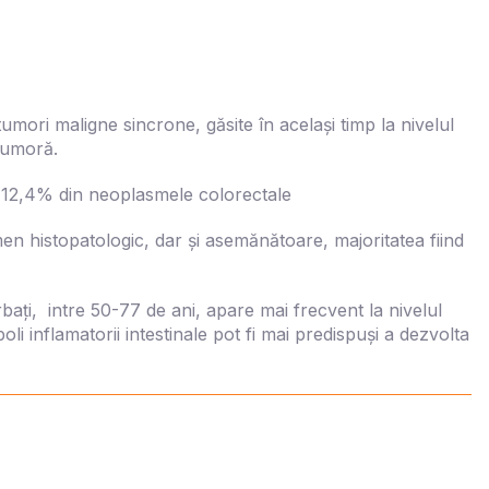
tumori maligne sincrone, găsite în același timp la nivelul
 tumoră.
i 12,4% din neoplasmele colorectale
amen histopatologic, dar și asemănătoare, majoritatea fiind
rbați, intre 50-77 de ani, apare mai frecvent la nivelul
oli inflamatorii intestinale pot fi mai predispuși a dezvolta