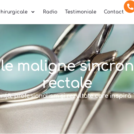
chirurgicale
Radio
Testimoniale
Contact
le maligne sincron
rectale
nță, profesionalism și rezultate care inspiră 