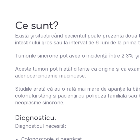
Ce sunt?
Există și situații când pacientul poate prezenta două 
intestinului gros sau la interval de 6 luni de la prima
Tumorile sincrone pot avea o incidență între 2,3% ș
Aceste tumori pot fi atât diferite ca origine și ca ex
adenocarcinoame mucinoase.
Studiile arată că au o rată mai mare de apariție la bă
colonului stâng și pacienții cu polipoză familială sau b
neoplasme sincrone.
Diagnosticul
Diagnosticul necesită:
Colonoscopie și neapărat,