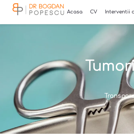
Acasa
CV
Interventii 
Tumori
Transpare