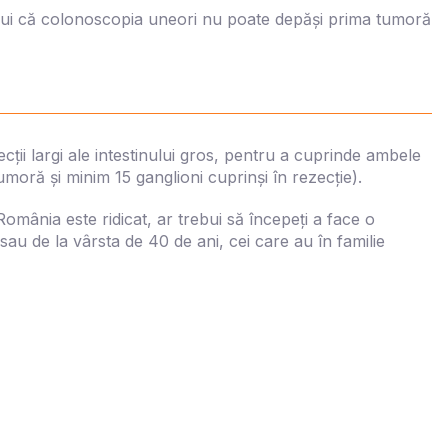
ului că colonoscopia uneori nu poate depăși prima tumoră
cții largi ale intestinului gros, pentru a cuprinde ambele
umoră și minim 15 ganglioni cuprinși în rezecție).
omânia este ridicat, ar trebui să începeți a face o
au de la vârsta de 40 de ani, cei care au în familie