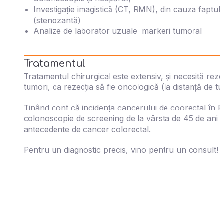
Investigație imagistică (CT, RMN), din cauza fapt
(stenozantă)
Analize de laborator uzuale, markeri tumoral
Tratamentul
Tratamentul chirurgical este extensiv, și necesită reze
tumori, ca rezecția să fie oncologică (la distanță de t
Tinând cont că incidența cancerului de coorectal în R
colonoscopie de screening de la vârsta de 45 de ani s
antecedente de cancer colorectal.
Pentru un diagnostic precis, vino pentru un consult!