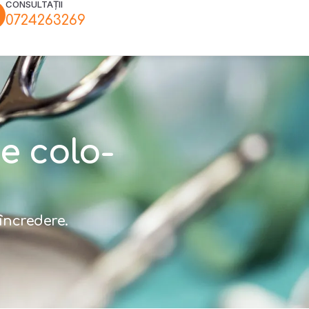
CONSULTAȚII
0724263269
e colo-
încredere.