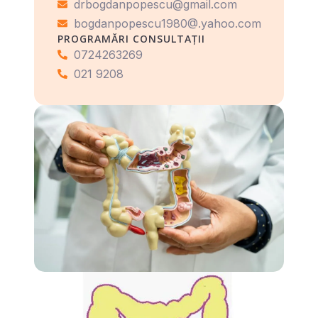
drbogdanpopescu@gmail.com
bogdanpopescu1980@.yahoo.com
PROGRAMĂRI CONSULTAȚII
0724263269
021 9208